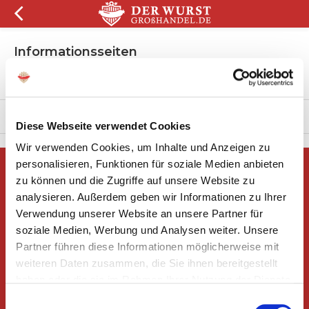
Informationsseiten
Über uns
Was die kunden über uns sagen
Diese Webseite verwendet Cookies
Wir verwenden Cookies, um Inhalte und Anzeigen zu
personalisieren, Funktionen für soziale Medien anbieten
Gibt es Fragen oder möchten Sie
zu können und die Zugriffe auf unsere Website zu
eine Beratung?
analysieren. Außerdem geben wir Informationen zu Ihrer
Nehmen Sie Kontakt mit uns auf!
Verwendung unserer Website an unsere Partner für
soziale Medien, Werbung und Analysen weiter. Unsere
Rufen Sie +49 392 925 99 876 an oder
senden Sie eine E-Mail an
Partner führen diese Informationen möglicherweise mit
info@derwurstgrosshandel.de
weiteren Daten zusammen, die Sie ihnen bereitgestellt
haben oder die sie im Rahmen Ihrer Nutzung der Dienste
Erhalten Sie die neuesten Angebote und
gesammelt haben.
Aktionen
Einwilligungsauswahl