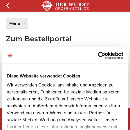
Menu
Zum Bestellportal
Der Wurst Großhandel führt eine neue Art der Bestellung ein,
nämlich über ein Bestellportal. Diese Methode funktioniert
schneller und bietet eine bessere Übersicht.
Diese Webseite verwendet Cookies
Haben Sie noch Fragen? Nehmen Sie Kontakt mit uns auf.
Wir verwenden Cookies, um Inhalte und Anzeigen zu
Direkt zum Bestellportal? Dann klicken Sie
HIER
personalisieren, Funktionen für soziale Medien anbieten
zu können und die Zugriffe auf unsere Website zu
analysieren. Außerdem geben wir Informationen zu Ihrer
Verwendung unserer Website an unsere Partner für
Gibt es Fragen oder möchten Sie
soziale Medien, Werbung und Analysen weiter. Unsere
eine Beratung?
Partner führen diese Informationen möglicherweise mit