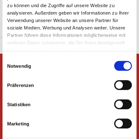
(15,78 Inkl. MwSt.)
zu können und die Zugriffe auf unsere Website zu
* exkl. MwSt. zzgl.
analysieren. Außerdem geben wir Informationen zu Ihrer
Versandkosten
Verwendung unserer Website an unsere Partner für
-
+
soziale Medien, Werbung und Analysen weiter. Unsere
Partner führen diese Informationen möglicherweise mit
weiteren Daten zusammen, die Sie ihnen bereitgestellt
haben oder die sie im Rahmen Ihrer Nutzung der Dienste
gesammelt haben.
Einwilligungsauswahl
Gibt es Fragen oder möchten Sie
Notwendig
eine Beratung?
Nehmen Sie Kontakt mit uns auf!
Präferenzen
Rufen Sie +49 392 925 99 876 an oder
senden Sie eine E-Mail an
info@derwurstgrosshandel.de
Statistiken
Erhalten Sie die neuesten Angebote und
Aktionen
Marketing
Abonnieren