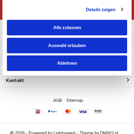
* Read legal restrictions here
Details zeigen
Zusatzinformation
Alle zulassen
Kundendienst
Auswahl erlauben
Mein Konto
Ablehnen
Kategorien
Kontakt
AGB
Sitemap
© 2026 - Powered by
Lightspeed
- Theme by
DMWS.nl