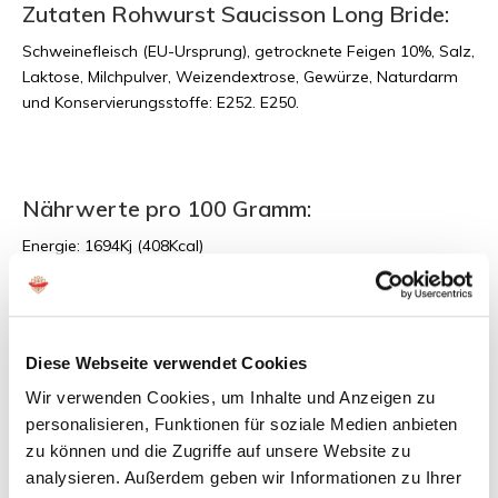
Zutaten Rohwurst Saucisson Long Bride:
Schweinefleisch (EU-Ursprung), getrocknete Feigen 10%, Salz,
Laktose, Milchpulver, Weizendextrose, Gewürze, Naturdarm
und Konservierungsstoffe: E252. E250.
Nährwerte pro 100 Gramm:
Energie: 1694Kj (408Kcal)
Fette: 31g, davon gesättigt: 11,9g
Kohlenhydrate: 5,3 g, davon Zucker: 4 g
Proteine: 25g
Salz: 4,2 g
Diese Webseite verwendet Cookies
Wir verwenden Cookies, um Inhalte und Anzeigen zu
personalisieren, Funktionen für soziale Medien anbieten
Allergene:
zu können und die Zugriffe auf unsere Website zu
Die Rohwürste enthalten keine schädlichen Duft-, Farb- und
analysieren. Außerdem geben wir Informationen zu Ihrer
Geschmacksstoffe. Die französischen Rohwürste enthalten