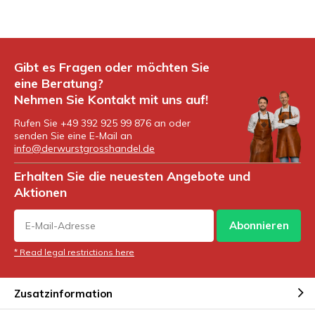
Gibt es Fragen oder möchten Sie
eine Beratung?
Nehmen Sie Kontakt mit uns auf!
Rufen Sie +49 392 925 99 876 an oder
senden Sie eine E-Mail an
info@derwurstgrosshandel.de
Erhalten Sie die neuesten Angebote und
Aktionen
Abonnieren
* Read legal restrictions here
Zusatzinformation