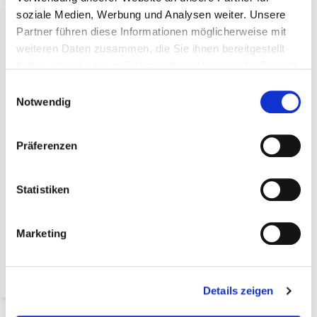
soziale Medien, Werbung und Analysen weiter. Unsere
Partner führen diese Informationen möglicherweise mit
weiteren Daten zusammen, die Sie ihnen bereitgestellt
haben oder die sie im Rahmen Ihrer Nutzung der Dienste
gesammelt haben.
Einwilligungsauswahl
Notwendig
Präferenzen
Flowpack Hert
Statistiken
€ 15,99*
(17,11 Inkl. MwSt.)
Marketing
* exkl. MwSt. zzgl.
Versandkosten
Nicht auf Lager
Details zeigen