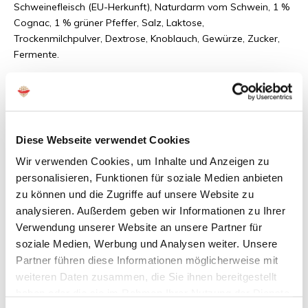
Schweinefleisch (EU-Herkunft), Naturdarm vom Schwein, 1 %
Cognac, 1 % grüner Pfeffer, Salz, Laktose,
Trockenmilchpulver, Dextrose, Knoblauch, Gewürze, Zucker,
Fermente.
Konservierungsstoffe: E252, E250. Nährwertangaben:
Brennstoff: 1737 kJ (419 kcal)
Fett: 33 g, davon gesättigte Fettsäuren: 12 g
Diese Webseite verwendet Cookies
Kohlenhydrate: 1 %, davon Zucker
Wir verwenden Cookies, um Inhalte und Anzeigen zu
Eiweiß: 27 g
personalisieren, Funktionen für soziale Medien anbieten
Salz: 4,5 g
zu können und die Zugriffe auf unsere Website zu
analysieren. Außerdem geben wir Informationen zu Ihrer
Allergene:
Verwendung unserer Website an unsere Partner für
soziale Medien, Werbung und Analysen weiter. Unsere
Die Würste enthalten keine schädlichen künstlichen Duft-,
Partner führen diese Informationen möglicherweise mit
Farb- oder Aromastoffe. Französische Würste enthalten
weiteren Daten zusammen, die Sie ihnen bereitgestellt
Laktose. Spuren von Nüssen können in allen französischen
haben oder die sie im Rahmen Ihrer Nutzung der Dienste
Würsten enthalten sein.