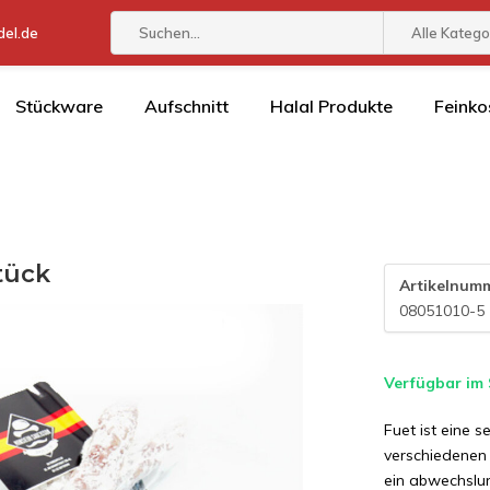
el.de
Alle Katego
Stückware
Aufschnitt
Halal Produkte
Feinko
tück
Artikelnum
08051010-5
Verfügbar im
Fuet ist eine s
verschiedenen 
ein abwechslun