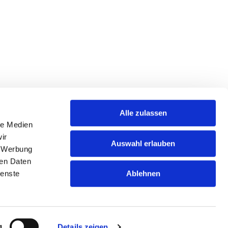
Alle zulassen
le Medien
ir
Auswahl erlauben
, Werbung
ren Daten
Ablehnen
ienste
AGB
Sitemap
g
Details zeigen