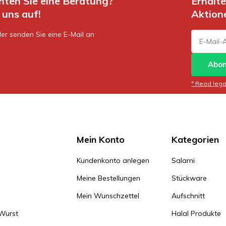
hten Sie eine Beratung?
Erhalt
uns auf!
Aktion
er senden Sie eine E-Mail an
Abon
* Read legal
Mein Konto
Kategorien
Kundenkonto anlegen
Salami
Meine Bestellungen
Stückware
Mein Wunschzettel
Aufschnitt
 Wurst
Halal Produkte