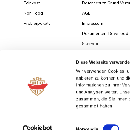
Feinkost
Datenschutz Grund Ver
Non Food
AGB
Probierpakete
Impressum
Dokumenten-Download
Sitemap
Versandinformationen
Diese Webseite verwende
Zum Bestellportal
Wir verwenden Cookies, um
anbieten zu können und di
Informationen zu Ihrer Ve
und Analysen weiter. Unse
zusammen, die Sie ihnen b
gesammelt haben.
© 2026 - Powered by
Lightspeed
- Theme by
DMWS.nl
Einwilligungsauswahl
Notwendig