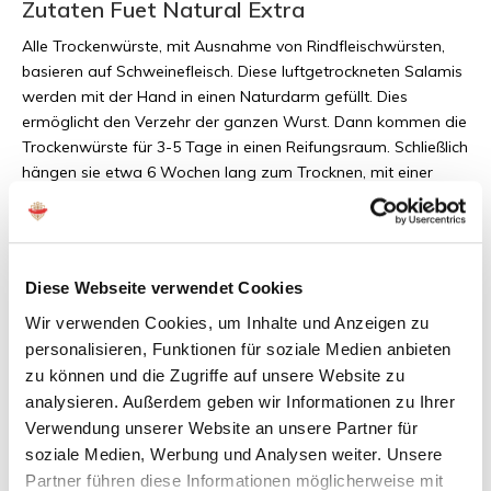
Zutaten Fuet Natural Extra
Alle Trockenwürste, mit Ausnahme von Rindfleischwürsten,
basieren auf Schweinefleisch. Diese luftgetrockneten Salamis
werden mit der Hand in einen Naturdarm gefüllt. Dies
ermöglicht den Verzehr der ganzen Wurst. Dann kommen die
Trockenwürste für 3-5 Tage in einen Reifungsraum. Schließlich
hängen sie etwa 6 Wochen lang zum Trocknen, mit einer
Temperatur von 16-20 Grad.
Allergene:
Diese Webseite verwendet Cookies
Die Würste enthalten keine schädlichen Duft-, Farb- und
Wir verwenden Cookies, um Inhalte und Anzeigen zu
Geschmacksstoffe. Die spanischen Fuet Salamis enthalten
personalisieren, Funktionen für soziale Medien anbieten
Laktose. Außerdem können in allen spanischen,
zu können und die Zugriffe auf unsere Website zu
luftgetrockneten Salamis Spuren von Nüssen und
analysieren. Außerdem geben wir Informationen zu Ihrer
Schalenfrüchten enthalten sein.
Verwendung unserer Website an unsere Partner für
soziale Medien, Werbung und Analysen weiter. Unsere
Partner führen diese Informationen möglicherweise mit