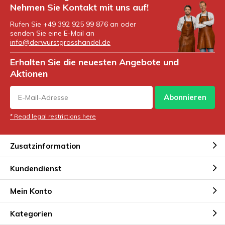
Nehmen Sie Kontakt mit uns auf!
Rufen Sie +49 392 925 99 876 an oder
senden Sie eine E-Mail an
info@derwurstgrosshandel.de
Erhalten Sie die neuesten Angebote und
Aktionen
Abonnieren
* Read legal restrictions here
Zusatzinformation
Kundendienst
Mein Konto
Kategorien