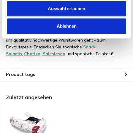
Marke: Monsieur Saucisson
Auswahl erlauben
Ablehnen
Als Spezialist für den Import von getrockneten Wurstwaren
und Feinkost aus Spanien, sind
wir
Ihre Anlaufstellen, wenn es
um qualitativ hochwertige Wurstwaren geht - zum
Einkaufspreis. Entdecken Sie spanische
Snack
Salamis
,
Chorizo, Salchichon
und spanische Feinkost!
Product tags
Zuletzt angesehen