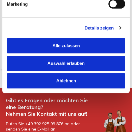
Marketing
Vintage Käsebrett,
quadratisch (Pro 6 Stück)
Details zeigen
€ 27,36*
(32,56 Inkl. MwSt.)
* exkl. MwSt. zzgl.
Alle zulassen
Versandkosten
Nicht auf Lager
Auswahl erlauben
Ablehnen
Gibt es Fragen oder möchten Sie
eine Beratung?
Nehmen Sie Kontakt mit uns auf!
Rufen Sie +49 392 925 99 876 an oder
senden Sie eine E-Mail an