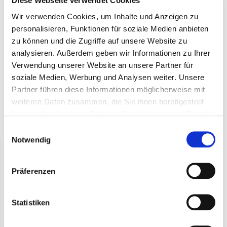
Diese Webseite verwendet Cookies
Vintage Käsebrett, quadratisch (Pro 6
Wir verwenden Cookies, um Inhalte und Anzeigen zu
personalisieren, Funktionen für soziale Medien anbieten
Stück)
zu können und die Zugriffe auf unsere Website zu
analysieren. Außerdem geben wir Informationen zu Ihrer
Das quadratisches Käsebrett aus Holz im Vintage-Look (28
Verwendung unserer Website an unsere Partner für
cm x 28 cm x 1,5 cm) ist perfekt als Geschenk oder zur
soziale Medien, Werbung und Analysen weiter. Unsere
eigenen Nutzung.
Partner führen diese Informationen möglicherweise mit
weiteren Daten zusammen, die Sie ihnen bereitgestellt
haben oder die sie im Rahmen Ihrer Nutzung der Dienste
gesammelt haben.
Zuletzt angesehen
Einwilligungsauswahl
Notwendig
Präferenzen
Statistiken