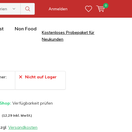
0
rien
Anmelden
st
Non Food
Kostenloses Probepaket für
Neukunden
mer:
Nicht auf Lager
 Shop:
Verfügbarkeit prüfen
*
(12,29 Inkl. MwSt.)
zzgl.
Versandkosten