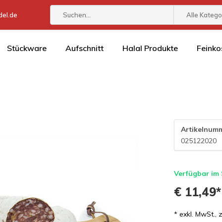
el.de
Alle Katego
Stückware
Aufschnitt
Halal Produkte
Feinko
Artikelnum
025122020
Verfügbar im
€ 11,49
* exkl. MwSt., 