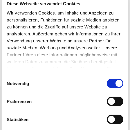
Produktbeschreibung
Diese Webseite verwendet Cookies
Wir verwenden Cookies, um Inhalte und Anzeigen zu
Korb mit Eisenrahmen, quadratisch 32 cm
personalisieren, Funktionen für soziale Medien anbieten
(pro 10 Stück)
zu können und die Zugriffe auf unsere Website zu
analysieren. Außerdem geben wir Informationen zu Ihrer
Quadratischer Korb aus Eisengestell, ca. 32 x 32 x 7 cm.
Verwendung unserer Website an unsere Partner für
Profitieren Sie von einem attraktiven Rabatt beim Kauf einer
soziale Medien, Werbung und Analysen weiter. Unsere
30er-Packung.
Partner führen diese Informationen möglicherweise mit
weiteren Daten zusammen, die Sie ihnen bereitgestellt
haben oder die sie im Rahmen Ihrer Nutzung der Dienste
gesammelt haben.
Einwilligungsauswahl
Zuletzt angesehen
Notwendig
Präferenzen
Statistiken