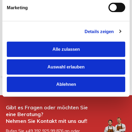
Marketing
Korb mit Eisenrahmen,
quadratisch 32 cm (pro 10
Stück)
Details zeigen
€ 47,50*
(56,53 Inkl. MwSt.)
Alle zulassen
* exkl. MwSt. zzgl.
Versandkosten
-
+
Auswahl erlauben
Ablehnen
Gibt es Fragen oder möchten Sie
eine Beratung?
Nehmen Sie Kontakt mit uns auf!
Rufen Sie +49 392 925 99 876 an oder