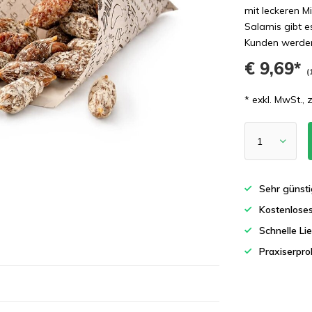
mit leckeren M
Salamis gibt e
Kunden werden 
€ 9,69*
(
* exkl. MwSt., 
Sehr günsti
Kostenlose
Schnelle Li
Praxiserpro