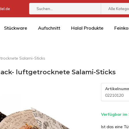
el.de
Alle Katego
Stückware
Aufschnitt
Halal Produkte
Feinko
etrocknete Salami-Sticks
ack- luftgetrocknete Salami-Sticks
Artikelnum
02210120
Verfügbar im
Ist das eine T