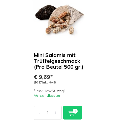
Mini Salamis mit
Trüffelgeschmack
(Pro Beutel 500 gr.)
€ 9,69*
(10,37 Inkl. MwSt.)
* exkl. MwSt. zzgl.
Versandkosten
-
+