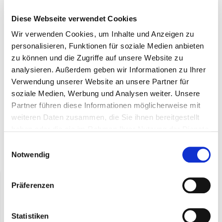
Ovaler Korb mit Eisenrahmen 38x28 (pro 10
Stück)
Diese Webseite verwendet Cookies
Wir verwenden Cookies, um Inhalte und Anzeigen zu
Ovaler Korb mit Metallrahmen und Griffen.
personalisieren, Funktionen für soziale Medien anbieten
zu können und die Zugriffe auf unsere Website zu
Ideal zum Verpacken von Geschenken.
analysieren. Außerdem geben wir Informationen zu Ihrer
Verwendung unserer Website an unsere Partner für
Passt in eine C-Box.
soziale Medien, Werbung und Analysen weiter. Unsere
Partner führen diese Informationen möglicherweise mit
Maße ca. 38 × 27 × 6 cm
weiteren Daten zusammen, die Sie ihnen bereitgestellt
haben oder die sie im Rahmen Ihrer Nutzung der Dienste
gesammelt haben.
Einwilligungsauswahl
Notwendig
Zuletzt angesehen
Präferenzen
Statistiken