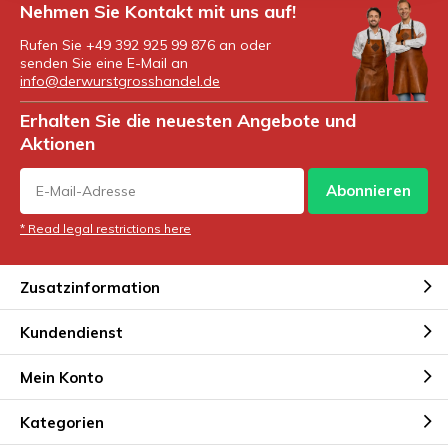
Nehmen Sie Kontakt mit uns auf!
Rufen Sie +49 392 925 99 876 an oder
senden Sie eine E-Mail an
info@derwurstgrosshandel.de
Erhalten Sie die neuesten Angebote und
Aktionen
Abonnieren
* Read legal restrictions here
Zusatzinformation
Kundendienst
Mein Konto
Kategorien