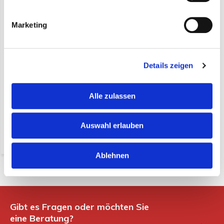
Marketing
Ovaler Korb mit
Eisenrahmen 38x28 (pro
10 Stück)
Details zeigen
€ 34,50*
Alle zulassen
(41,06 Inkl. MwSt.)
* exkl. MwSt. zzgl.
Versandkosten
Auswahl erlauben
-
+
Ablehnen
Gibt es Fragen oder möchten Sie
eine Beratung?