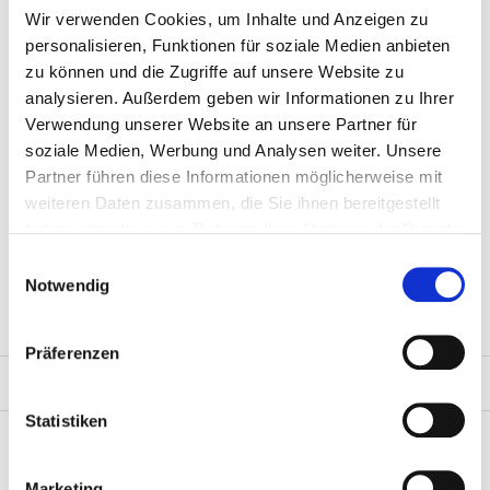
schön zart.
Wir verwenden Cookies, um Inhalte und Anzeigen zu
personalisieren, Funktionen für soziale Medien anbieten
zu können und die Zugriffe auf unsere Website zu
Andere Informationen:
analysieren. Außerdem geben wir Informationen zu Ihrer
Verwendung unserer Website an unsere Partner für
Herkunftsland: Spanien
soziale Medien, Werbung und Analysen weiter. Unsere
Marke: Eigenimport
Partner führen diese Informationen möglicherweise mit
weiteren Daten zusammen, die Sie ihnen bereitgestellt
haben oder die sie im Rahmen Ihrer Nutzung der Dienste
Schon probiert?!
gesammelt haben.
Einwilligungsauswahl
Spanische Fuet Salami
Notwendig
Probierpakete
Präferenzen
Product tags
Statistiken
Ergänzende Produkte
Marketing