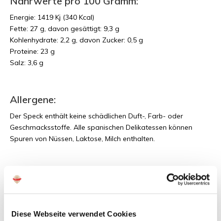
Nährwerte pro 100 Gramm:
Energie: 1419 Kj (340 Kcal)
Fette: 27 g, davon gesättigt: 9,3 g
Kohlenhydrate: 2,2 g, davon Zucker: 0,5 g
Proteine: 23 g
Salz: 3,6 g
Allergene:
Der Speck enthält keine schädlichen Duft-, Farb- oder
Geschmacksstoffe. Alle spanischen Delikatessen können
Spuren von Nüssen, Laktose, Milch enthalten.
Haltbarkeit des Specks:
Außerhalb des Kühlschranks ist der Schweinebauch zwei
Monate haltbar. Der Pancetta wird am besten im Kühlschrank
Diese Webseite verwendet Cookies
bei einer Temperatur von 4 Grad aufbewahrt. So bleibt er