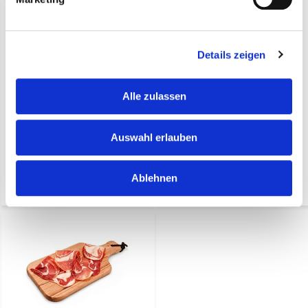
Details zeigen
Alle zulassen
Mini-Serrano-Schinken 1
Serrano-Schinken
Kilo mit Ständer und
Reserva in Scheiben (Preis
Auswahl erlauben
Messer
pro 6 Stück)
€ 25,95*
€ 12,95*
Ablehnen
(27,77 Inkl. MwSt.)
(13,86 Inkl. MwSt.)