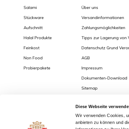
Salami
Über uns
Stückware
Versandinformationen
Aufschnitt
Zahlungsmöglichkeiten
Halal Produkte
Tipps zur Lagerung von
Feinkost
Datenschutz Grund Ver
Non Food
AGB
Probierpakete
Impressum
Dokumenten-Download
Sitemap
Versandinformationen
Diese Webseite verwende
Zum Bestellportal
Wir verwenden Cookies, um
anbieten zu können und di