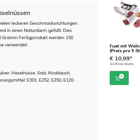
aselnüssen
 vielen leckeren Geschmacksrichtungen.
nd in einen Naturdarm gefüllt. Dies
00 Gramm Fertigprodukt werden 150
se verwendet.
Fuet mit Wal
(Preis pro 5 S
€ 10,99*
(11,76 Inkl. MwSt.)
ulver, Haselnüsse, Salz, Knoblauch,
rungsmittel: E301, E252, E250, E120.