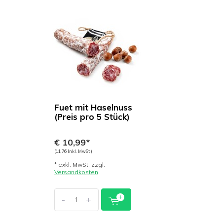
Fuet mit Haselnuss
(Preis pro 5 Stück)
€ 10,99*
(11,76 Inkl. MwSt.)
* exkl. MwSt. zzgl.
Versandkosten
-
+