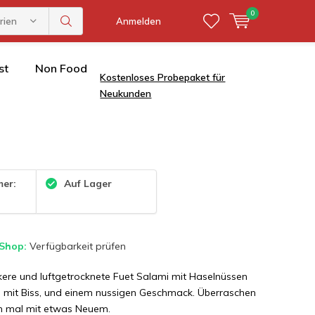
0
rien
Anmelden
st
Non Food
Kostenloses Probepaket für
Neukunden
mer:
Auf Lager
 Shop:
Verfügbarkeit prüfen
eckere und luftgetrocknete Fuet Salami mit Haselnüssen
n mit Biss, und einem nussigen Geschmack. Überraschen
en mal mit etwas Neuem.