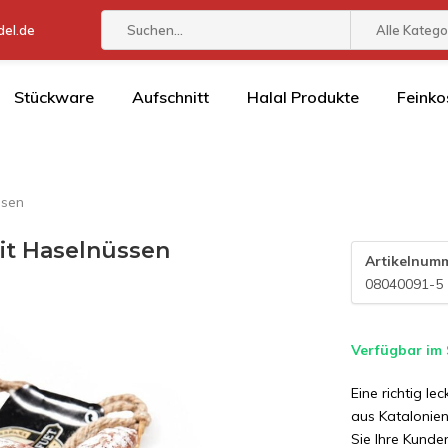
el.de
Alle Katego
Stückware
Aufschnitt
Halal Produkte
Feinko
ssen
it Haselnüssen
Artikelnum
08040091-5
Verfügbar im
Eine richtig l
aus Katalonie
Sie Ihre Kund