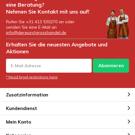
eine Beratung?
Nehmen Sie Kontakt mit uns auf!
Rufen Sie +31 413 530270 an oder
senden Sie eine E-Mail an
info@derwurstgrosshandel.de
Erhalten Sie die neuesten Angebote und
Aktionen
Abonnieren
* Read legal restrictions here
Zusatzinformation
Kundendienst
Mein Konto