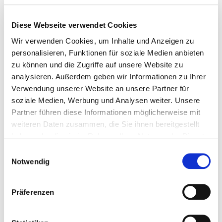
Dadurch kann auch die Außenseite gegessen werden.
Anschließend kommen die Rohwürste für 3-5 Tage in einen
Diese Webseite verwendet Cookies
Reifekeller. Schließlich kommen die Würste in eine große Zelle
mit einer Temperatur von 16-20 Grad, wo sie etwa 6 Wochen
Wir verwenden Cookies, um Inhalte und Anzeigen zu
zum Trocknen hängen.
personalisieren, Funktionen für soziale Medien anbieten
zu können und die Zugriffe auf unsere Website zu
Schimmel auf der Wurst:
analysieren. Außerdem geben wir Informationen zu Ihrer
Verwendung unserer Website an unsere Partner für
Auf der Wurst kann sich ein Belag aus grünem, blauem
soziale Medien, Werbung und Analysen weiter. Unsere
Schimmel befinden. Dieser Pilz ist harmlos und kann einfach
Partner führen diese Informationen möglicherweise mit
gegessen werden. Die Form sichert die Haltbarkeit des
weiteren Daten zusammen, die Sie ihnen bereitgestellt
Produkts.
haben oder die sie im Rahmen Ihrer Nutzung der Dienste
gesammelt haben.
Einwilligungsauswahl
Haltbarkeit der Rohwürste:
Notwendig
Außerhalb des Kühlschranks sind die Rohwürste 2 Monate
haltbar. Sehr geschlossene Kartons können bei einer
Präferenzen
Temperatur von 4 Grad im Kühlschrank aufbewahrt werden.
So bleiben die Würste schön weich.