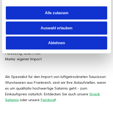
Außerhalb des Kühlschranks sind die luftgetrockneten Salamis
2 Monate haltbar. Verschlossene Verpackungen bewahren Sie
Alle zulassen
am besten im Kühlschrank bei einer Temperatur von 4 Grad
auf. So bleibt die französische Saucisson schön saftig.
Auswahl erlauben
Andere Informationen:
Ablehnen
Herkunftsland: Frankreich
Farbstring: Grün / Rot
Marke: eigener Import
Als Spezialist für den Import von luftgetrockneten Saucisson
Wurstwaren aus Frankreich, sind wir Ihre Anlaufstellen, wenn
es um qualitativ hochwertige Salamis geht - zum
Einkaufspreis natürlich. Entdecken Sie auch unsere
Snack
Salamis
oder unsere
Feinkost
!