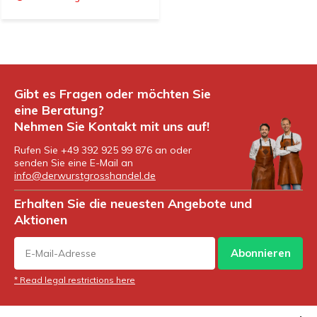
Gibt es Fragen oder möchten Sie
eine Beratung?
Nehmen Sie Kontakt mit uns auf!
Rufen Sie +49 392 925 99 876 an oder
senden Sie eine E-Mail an
info@derwurstgrosshandel.de
Erhalten Sie die neuesten Angebote und
Aktionen
Abonnieren
* Read legal restrictions here