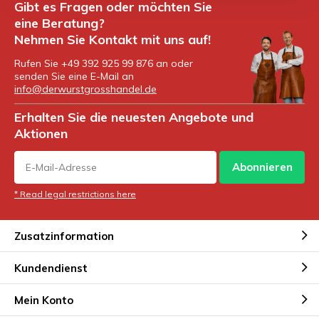
Gibt es Fragen oder möchten Sie
eine Beratung?
Nehmen Sie Kontakt mit uns auf!
Rufen Sie +49 392 925 99 876 an oder
senden Sie eine E-Mail an
info@derwurstgrosshandel.de
Erhalten Sie die neuesten Angebote und
Aktionen
Abonnieren
* Read legal restrictions here
Zusatzinformation
Kundendienst
Mein Konto