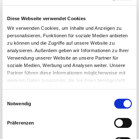
Spitztüten aus Papier Groß (pro 100 Stk.)
Diese Webseite verwendet Cookies
Spitztüten aus Papier für unsere Mini Würstchen.
Wir verwenden Cookies, um Inhalte und Anzeigen zu
personalisieren, Funktionen für soziale Medien anbieten
zu können und die Zugriffe auf unsere Website zu
Ähnliche Produkte:
analysieren. Außerdem geben wir Informationen zu Ihrer
Verwendung unserer Website an unsere Partner für
Chips und Snacks
soziale Medien, Werbung und Analysen weiter. Unsere
Probierpakete
Partner führen diese Informationen möglicherweise mit
weiteren Daten zusammen, die Sie ihnen bereitgestellt
haben oder die sie im Rahmen Ihrer Nutzung der Dienste
gesammelt haben.
Einwilligungsauswahl
Notwendig
Zuletzt angesehen
Präferenzen