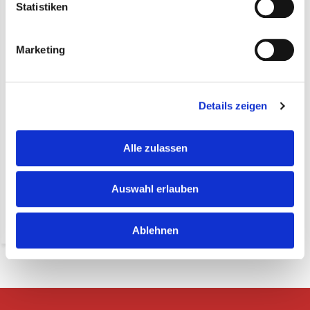
Statistiken
Marketing
Spitztüten aus Papier
Details zeigen
Klein (pro 100 Stk.)
€ 6,50*
Alle zulassen
(6,96 Inkl. MwSt.)
* exkl. MwSt. zzgl.
Auswahl erlauben
Versandkosten
-
+
Ablehnen