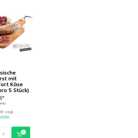
sische
st mit
ort Käse
pro 5 Stück)
5*
wSt.)
St. zzgl.
osten
+