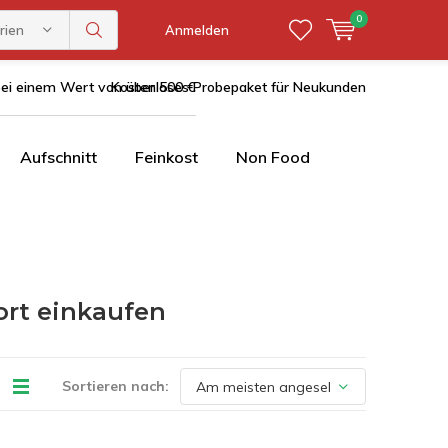
0
rien
Anmelden
bei einem Wert von über 500 €
Kostenloses Probepaket für Neukunden
Aufschnitt
Feinkost
Non Food
ort einkaufen
Sortieren nach: