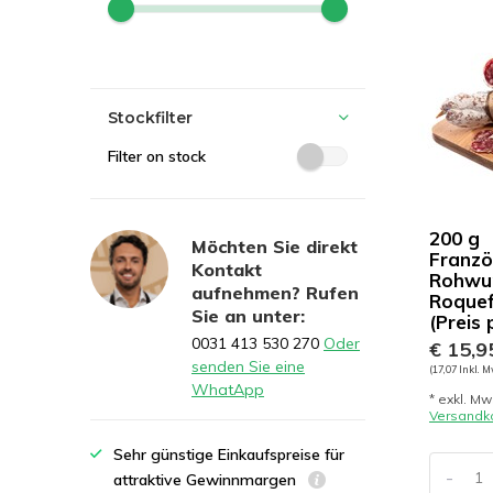
Stockfilter
Filter on stock
200 g
Möchten Sie direkt
Franzö
Kontakt
Rohwur
aufnehmen? Rufen
Roquef
Sie an unter:
(Preis 
0031 413 530 270
Oder
€ 15,9
senden Sie eine
(17,07 Inkl. M
WhatApp
* exkl. Mw
Versandk
Sehr günstige Einkaufspreise für
-
attraktive Gewinnmargen