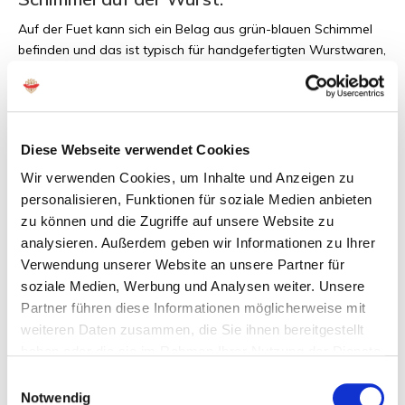
Auf der Fuet kann sich ein Belag aus grün-blauen Schimmel
befinden und das
ist typisch für handgefertigten Wurstwaren,
denn der Edelschimmel entsteht auf natürliche Weise. Dieser
Naturschimmel kann ohne Einschränkung verzehrt werden.
Diese Webseite verwendet Cookies
Haltbarkeit der Salami:
Wir verwenden Cookies, um Inhalte und Anzeigen zu
Außerhalb des Kühlschranks sind die luftgetrockneten Salamis
personalisieren, Funktionen für soziale Medien anbieten
2 Monate haltbar. Verschlossene Verpackungen bewahren Sie
zu können und die Zugriffe auf unsere Website zu
am besten im Kühlschrank bei einer Temperatur von 4 Grad
analysieren. Außerdem geben wir Informationen zu Ihrer
auf. So bleiben die Salamis schön weich.
Verwendung unserer Website an unsere Partner für
soziale Medien, Werbung und Analysen weiter. Unsere
Partner führen diese Informationen möglicherweise mit
Andere Informationen:
weiteren Daten zusammen, die Sie ihnen bereitgestellt
Herkunftsland: Spanien
haben oder die sie im Rahmen Ihrer Nutzung der Dienste
Farbstring: Braun / Weiß
gesammelt haben.
Einwilligungsauswahl
Marke: Monsieur Saucisson
Notwendig