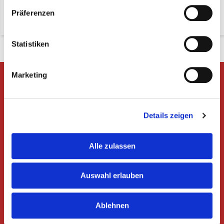
Präferenzen
-
+
-
+
Statistiken
Marketing
Gibt es Fragen oder möchten Sie
eine Beratung?
Nehmen Sie Kontakt mit uns auf!
Details zeigen
Rufen Sie +49 392 925 99 876 an oder
senden Sie eine E-Mail an
info@derwurstgrosshandel.de
Alle zulassen
Erhalten Sie die neuesten Angebote und
Aktionen
Auswahl erlauben
Abonnieren
Ablehnen
* Read legal restrictions here