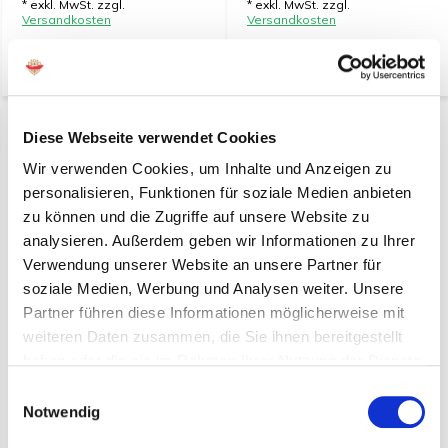
* exkl. MwSt. zzgl.
* exkl. MwSt. zzgl.
Versandkosten
Versandkosten
-
+
-
+
Diese Webseite verwendet Cookies
Wir verwenden Cookies, um Inhalte und Anzeigen zu
personalisieren, Funktionen für soziale Medien anbieten
zu können und die Zugriffe auf unsere Website zu
analysieren. Außerdem geben wir Informationen zu Ihrer
Verwendung unserer Website an unsere Partner für
soziale Medien, Werbung und Analysen weiter. Unsere
Klassische Rinder-Rillettes
Winzer-Terrine mit Saint-
Partner führen diese Informationen möglicherweise mit
(pro 12 Stück)
Émilion (pro 6 Stück)
weiteren Daten zusammen, die Sie ihnen bereitgestellt
haben oder die sie im Rahmen Ihrer Nutzung der Dienste
€ 49,25*
€ 16,10*
gesammelt haben.
Einwilligungsauswahl
(52,70 Inkl. MwSt.)
(17,23 Inkl. MwSt.)
Notwendig
* exkl. MwSt. zzgl.
* exkl. MwSt. zzgl.
Versandkosten
Versandkosten