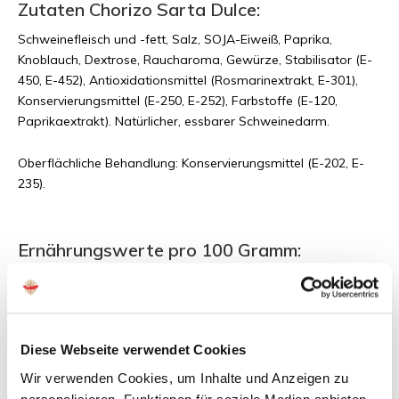
Zutaten Chorizo Sarta Dulce:
Schweinefleisch und -fett, Salz, SOJA-Eiweiß, Paprika,
Knoblauch, Dextrose, Raucharoma, Gewürze, Stabilisator (E-
450, E-452), Antioxidationsmittel (Rosmarinextrakt, E-301),
Konservierungsmittel (E-250, E-252), Farbstoffe (E-120,
Paprikaextrakt). Natürlicher, essbarer Schweinedarm.
Oberflächliche Behandlung: Konservierungsmittel (E-202, E-
235).
Ernährungswerte pro 100 Gramm:
Energie: 1993Kj (476Kcal)
Fette: 41g, davon gesättigt: 19g
Kohlenhydrate: 1,49 g, davon Zucker 0,9 g
Proteine: 25 g
Diese Webseite verwendet Cookies
Salz: 3,8 g
Wir verwenden Cookies, um Inhalte und Anzeigen zu