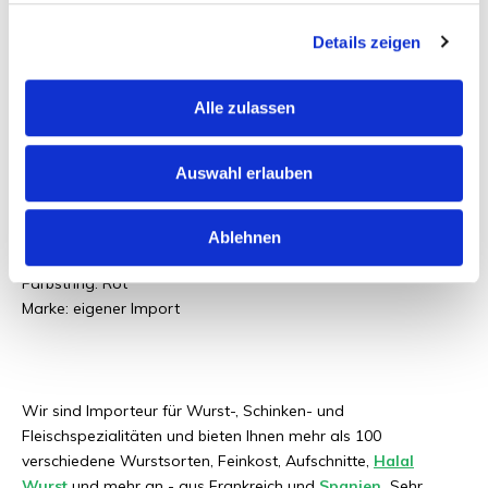
Haltbarkeit der Trockenwürste:
Details zeigen
Außerhalb des Kühlschranks sind die luftgetrockneten Salamis
2 Monate haltbar. Verschlossene Verpackungen bewahren Sie
Alle zulassen
am besten im Kühlschrank bei einer Temperatur von 4 Grad
auf. So bleibt die französische Saucisson schön saftig.
Auswahl erlauben
Andere Informationen:
Ablehnen
Herkunftsland: Spanien
Farbstring: Rot
Marke: eigener Import
Wir sind Importeur für Wurst-, Schinken- und
Fleischspezialitäten und bieten Ihnen mehr als 100
verschiedene Wurstsorten, Feinkost, Aufschnitte,
Halal
Wurst
und mehr an - aus Frankreich und
Spanien
.
Sehr