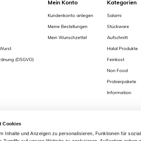
Mein Konto
Kategorien
Kundenkonto anlegen
Salami
Meine Bestellungen
Stückware
Mein Wunschzettel
Aufschnitt
 Wurst
Halal Produkte
ordnung (DSGVO)
Feinkost
Non Food
Probierpakete
Information
t Cookies
 Inhalte und Anzeigen zu personalisieren, Funktionen für sozia
e Zugriffe auf unsere Website zu analysieren. Außerdem geben w