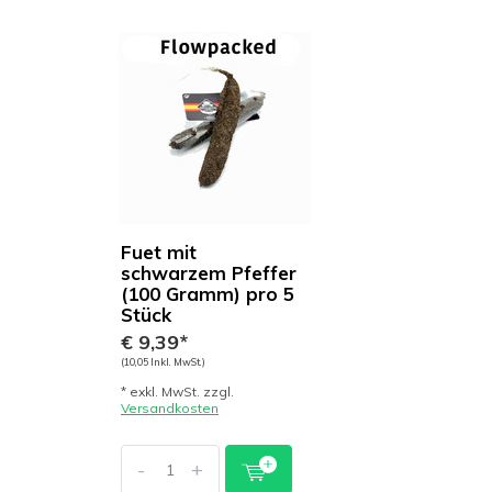
Fuet mit
schwarzem Pfeffer
(100 Gramm) pro 5
Stück
€ 9,39*
(10,05 Inkl. MwSt.)
* exkl. MwSt. zzgl.
Versandkosten
-
+