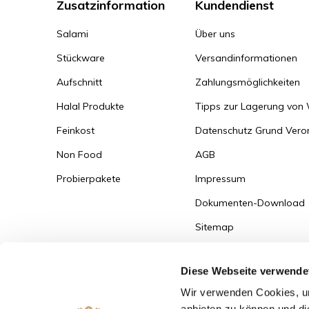
Zusatzinformation
Kundendienst
Salami
Über uns
Stückware
Versandinformationen
Aufschnitt
Zahlungsmöglichkeiten
Halal Produkte
Tipps zur Lagerung von
Feinkost
Datenschutz Grund Ver
Non Food
AGB
Probierpakete
Impressum
Dokumenten-Download
Sitemap
Versandinformationen
Diese Webseite verwende
Zum Bestellportal
Wir verwenden Cookies, um
anbieten zu können und di