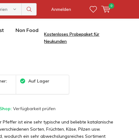
0
rien
Anmelden
st
Non Food
Kostenloses Probepaket für
Neukunden
mer:
Auf Lager
 Shop:
Verfügbarkeit prüfen
 Pfeffer ist eine sehr typische und beliebte katalanische
 verschiedenen Sorten, Früchten, Käse, Pilzen usw.
rd, wodurch ein sehr abwechslungsreiches Sortiment