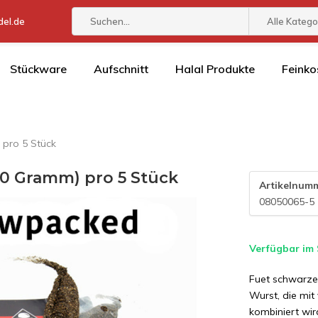
el.de
Alle Katego
Stückware
Aufschnitt
Halal Produkte
Feinko
 pro 5 Stück
00 Gramm) pro 5 Stück
Artikelnum
08050065-5
Verfügbar im
Fuet schwarzer
Wurst, die mit
kombiniert wi