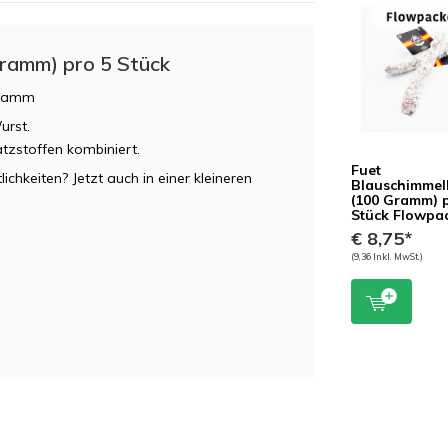
ramm) pro 5 Stück
 Gramm
urst.
tzstoffen kombiniert.
Fuet
chkeiten? Jetzt auch in einer kleineren
Blauschimmel
(100 Gramm) 
Stück Flowpa
€ 8,75*
(9,36 Inkl. MwSt.)