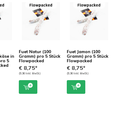
Fuet Natur (100
Fuet Jamon (100
käse in
Gramm) pro 5 Stück
Gramm) pro 5 Stück
pro 5
Flowpacked
Flowpacked
cked
€ 8,75*
€ 8,75*
(9,36 Inkl. MwSt.)
(9,36 Inkl. MwSt.)