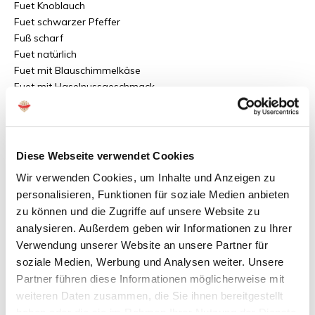
Fuet Knoblauch
Fuet schwarzer Pfeffer
Fuß scharf
Fuet natürlich
Fuet mit Blauschimmelkäse
Fuet mit Haselnussgeschmack
Haltbarkeit der Rohwürste:
Außerhalb des Kühlschranks sind die Rohwürste zwei Monate
haltbar. Geschlossene Kartons bewahren Sie am besten im
Diese Webseite verwendet Cookies
Kühlschrank bei einer Temperatur von 4 Grad auf. So bleiben
Wir verwenden Cookies, um Inhalte und Anzeigen zu
die Würste schön weich.
personalisieren, Funktionen für soziale Medien anbieten
zu können und die Zugriffe auf unsere Website zu
Der Wurst Großhandel ist der Spezialist für den Import von
analysieren. Außerdem geben wir Informationen zu Ihrer
Rohwurst. Mit mehr als 35 Rohwurstsorten unter anderem
Verwendung unserer Website an unsere Partner für
aus Frankreich.
soziale Medien, Werbung und Analysen weiter. Unsere
Partner führen diese Informationen möglicherweise mit
weiteren Daten zusammen, die Sie ihnen bereitgestellt
haben oder die sie im Rahmen Ihrer Nutzung der Dienste