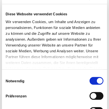
Das hölzerne Käsebrett mit Griff ist sehr robust udn eignet
Diese Webseite verwendet Cookies
sich perfekt als Geschenk oder zur eigenen Nutzung, wie zum
Beispiel auf dem Markt, beim Catering oder in einer
Wir verwenden Cookies, um Inhalte und Anzeigen zu
Großküche. Das Käsebrett mit Griff hat die folgenden
personalisieren, Funktionen für soziale Medien anbieten
Abmessungen: 36 cm x 16 cm x 1,2 cm
zu können und die Zugriffe auf unsere Website zu
analysieren. Außerdem geben wir Informationen zu Ihrer
Verwendung unserer Website an unsere Partner für
Ähnliche Produkte:
soziale Medien, Werbung und Analysen weiter. Unsere
Partner führen diese Informationen möglicherweise mit
Käse
weiteren Daten zusammen, die Sie ihnen bereitgestellt
Messer
haben oder die sie im Rahmen Ihrer Nutzung der Dienste
gesammelt haben.
Einwilligungsauswahl
Notwendig
Zuletzt angesehen
Präferenzen