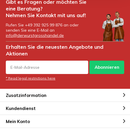
Gibt es Fragen oder möchten Sie
eine Beratung?
Nehmen Sie Kontakt mit uns auf!
Rufen Sie +49 392 925 99 876 an oder
senden Sie eine E-Mail an
info@derwurstgrosshandel.de
Erhalten Sie die neuesten Angebote und
Aktionen
Abonnieren
* Read legal restrictions here
Zusatzinformation
Kundendienst
Mein Konto