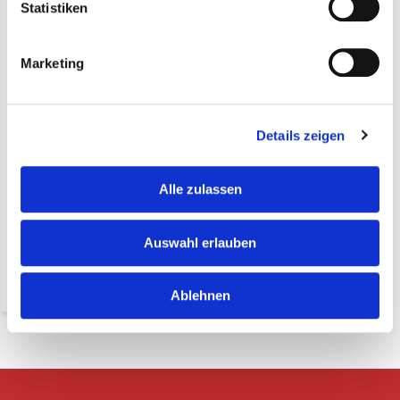
Statistiken
Marketing
Holzbrett mit Griff (pro 12
Details zeigen
Stk.)
€ 35,95*
Alle zulassen
(42,78 Inkl. MwSt.)
* exkl. MwSt. zzgl.
Auswahl erlauben
Versandkosten
Nicht auf Lager
Ablehnen