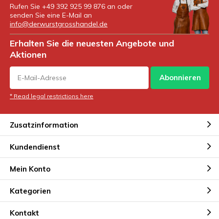
Rufen Sie +49 392 925 99 876 an oder
senden Sie eine E-Mail an
info@derwurstgrosshandel.de
Erhalten Sie die neuesten Angebote und
Aktionen
Abonnieren
* Read legal restrictions here
Zusatzinformation
Kundendienst
Mein Konto
Kategorien
Kontakt