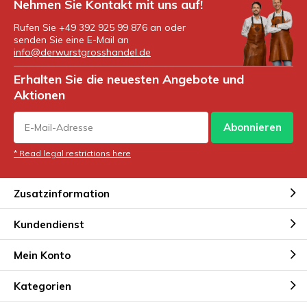
Nehmen Sie Kontakt mit uns auf!
Rufen Sie +49 392 925 99 876 an oder
senden Sie eine E-Mail an
info@derwurstgrosshandel.de
Erhalten Sie die neuesten Angebote und
Aktionen
Abonnieren
* Read legal restrictions here
Zusatzinformation
Kundendienst
Mein Konto
Kategorien