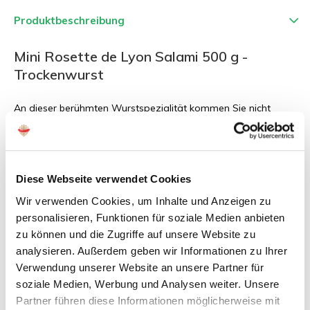
Produktbeschreibung
Mini Rosette de Lyon Salami 500 g -
Trockenwurst
An dieser berühmten Wurstspezialität kommen Sie nicht
vorbei: Rosette de Lyon Salami. Die Rosette de Lyon wurde
früher viel bei Taufen und Hochzeiten gereicht. Diese Salami-
Spezialität besteht aus bestem Schweinefleisch, dass in einen
Naturdarm gefüllt wird. Anschliessend wird die Rosette de
Diese Webseite verwendet Cookies
Lyon Salami mit einer Schnur umwickelt und muss zwei bis
Wir verwenden Cookies, um Inhalte und Anzeigen zu
sechs Monate lufttrocknen, damit sie diesen herrlichen,
personalisieren, Funktionen für soziale Medien anbieten
kräftigen und würzigen Geschmack entfalten kann.
zu können und die Zugriffe auf unsere Website zu
analysieren. Außerdem geben wir Informationen zu Ihrer
Verwendung unserer Website an unsere Partner für
soziale Medien, Werbung und Analysen weiter. Unsere
Die Rosette de Lyon Salami sollten Sie unbedingt einmal
probieren - perfekt zum Rotwein, als Aperitif oder als
Partner führen diese Informationen möglicherweise mit