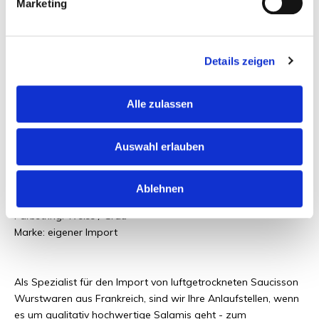
Marketing
Haltbarkeit der Trockenwürste:
Details zeigen
Außerhalb des Kühlschranks sind die luftgetrockneten Salamis
2 Monate haltbar. Verschlossene Verpackungen bewahren Sie
Alle zulassen
am besten im Kühlschrank bei einer Temperatur von 4 Grad
auf. So bleibt die französische Saucisson schön saftig.
Auswahl erlauben
Andere Informationen:
Ablehnen
Herkunftsland: Frankreich
Farbstring: Weiss / Grau
Marke: eigener Import
Als Spezialist für den Import von luftgetrockneten Saucisson
Wurstwaren aus Frankreich, sind wir Ihre Anlaufstellen, wenn
es um qualitativ hochwertige Salamis geht - zum