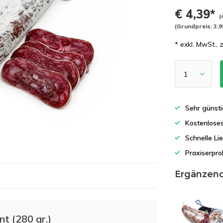
€ 4,39*
(
(Grundpreis: 3,9
* exkl. MwSt., 
Sehr günsti
Kostenlose
Schnelle Li
Praxiserpro
Ergänzen
t (280 gr.)