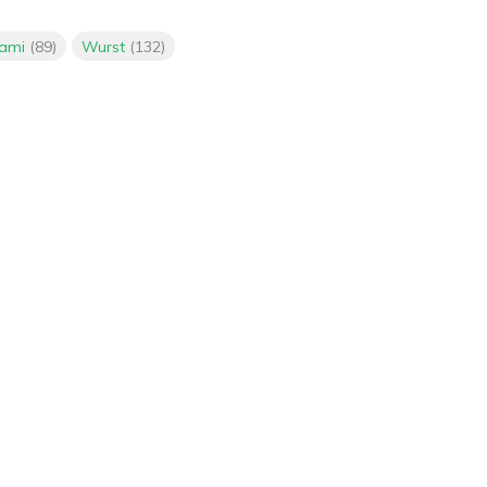
lami
(89)
Wurst
(132)