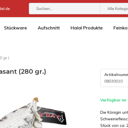
el.de
Alle Katego
Stückware
Aufschnitt
Halal Produkte
Feinko
 gr.)
asant (280 gr.)
Artikelnum
08030010
Verfügbar im
Die Königin u
Schweinefleisc
Stück von ca. 