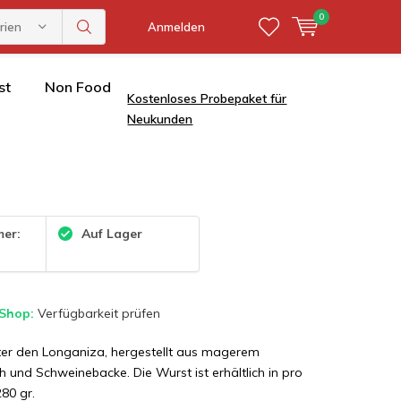
0
rien
Anmelden
st
Non Food
Kostenloses Probepaket für
Neukunden
mer:
Auf Lager
 Shop:
Verfügbarkeit prüfen
nter den Longaniza, hergestellt aus magerem
h und Schweinebacke. Die Wurst ist erhältlich in pro
280 gr.