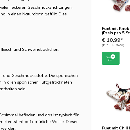
 vielen leckeren Geschmacksrichtungen.
nd in einen Naturdarm gefüllt. Dies
Fuet mit Knob
(Preis pro 5 S
€ 10,99*
(11,76 Inkl. MwSt.)
fleisch und Schweinebäckchen.
rb- und Geschmacksstoffe. Die spanischen
in allen spanischen, luftgetrockneten
nthalten sein.
n Schimmel befinden und das
ist typisch für
el entsteht auf natürliche Weise. Dieser
Fuet mit Chili
 werden.