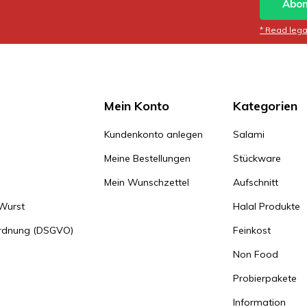
Abon
* Read legal
Mein Konto
Kategorien
Kundenkonto anlegen
Salami
Meine Bestellungen
Stückware
Mein Wunschzettel
Aufschnitt
 Wurst
Halal Produkte
ordnung (DSGVO)
Feinkost
Non Food
Probierpakete
Information