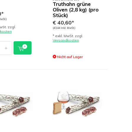
Truthahn grüne
Oliven (2,8 kg) (pro
0*
Stück)
MwSt.)
€ 40,60*
wSt. zzgl.
(43,44 Inkl. MwSt.)
kosten
* exkl. MwSt. zzgl.
Versandkosten
+
Nicht auf Lager