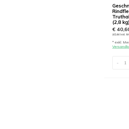
Geschn
Rindfle
Trutha
(2,8 kg
€ 40,6
(43,44 Inkl. M
* exkl. Mw
Versandk
-