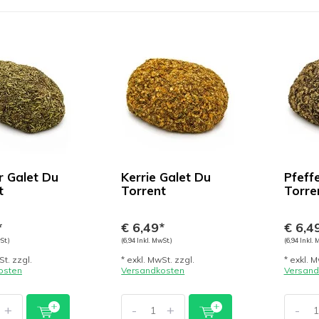
r Galet Du
Kerrie Galet Du
Pfeff
t
Torrent
Torre
*
€ 6,49*
€ 6,4
St.)
(6,94 Inkl. MwSt.)
(6,94 Inkl. 
St. zzgl.
* exkl. MwSt. zzgl.
* exkl. M
osten
Versandkosten
Versand
+
-
+
-