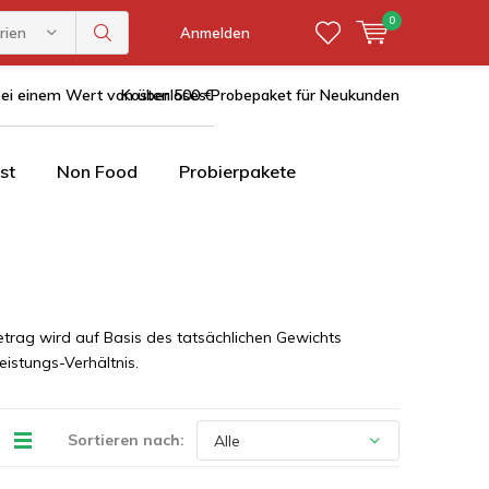
0
rien
Anmelden
bei einem Wert von über 500 €
Kostenloses Probepaket für Neukunden
st
Non Food
Probierpakete
rag wird auf Basis des tatsächlichen Gewichts
eistungs-Verhältnis.
Sortieren nach: