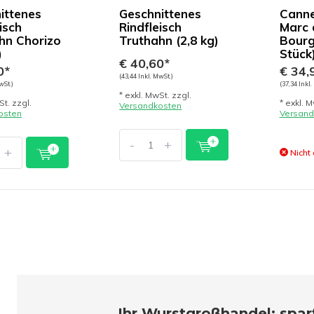
ittenes
Geschnittenes
Canne
isch
Rindfleisch
Marc 
hn Chorizo
Truthahn (2,8 kg)
Bourg
)
Stück
€ 40,60*
0*
€ 34,
(43,44 Inkl. MwSt.)
wSt.)
(37,34 Inkl.
* exkl. MwSt. zzgl.
St. zzgl.
* exkl. M
Versandkosten
osten
Versand
-
+
+
Nicht 
Ihr Wurstgroßhandel: spart