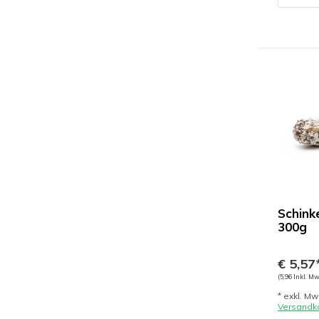
Schink
300g
€ 5,57
(5,96 Inkl. Mw
* exkl. Mw
Versandk