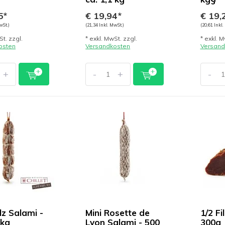
5*
€ 19,94*
€ 19,
wSt.)
(21,34 Inkl. MwSt.)
(20,61 Inkl.
St. zzgl.
* exkl. MwSt. zzgl.
* exkl. M
osten
Versandkosten
Versand
+
-
+
-
lz Salami -
Mini Rosette de
1/2 Fi
 kg
Lyon Salami - 500
300g