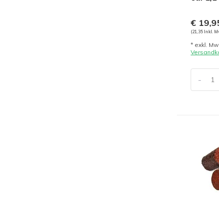
€ 19,9
(21,35 Inkl. M
* exkl. Mw
Versandk
-