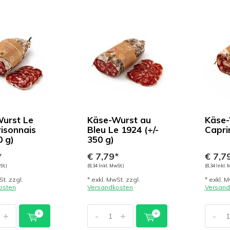
urst Le
Käse-Wurst au
Käse-
isonnais
Bleu Le 1924 (+/-
Caprin
0 g)
350 g)
*
€ 7,79*
€ 7,7
St.)
(8,34 Inkl. MwSt.)
(8,34 Inkl. 
St. zzgl.
* exkl. MwSt. zzgl.
* exkl. M
osten
Versandkosten
Versand
+
-
+
-