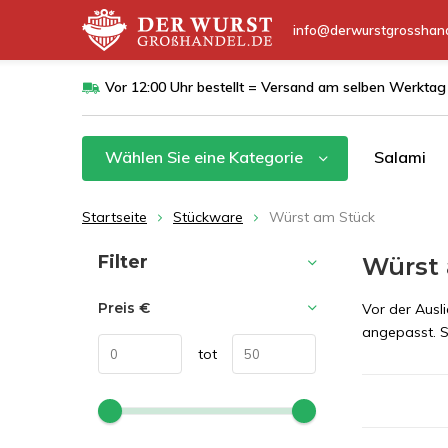
info@derwurstgrosshand
Vor 12:00 Uhr bestellt = Versand am selben Werktag
Wählen Sie eine Kategorie
Salami
Startseite
Stückware
Würst am Stück
Sortieren nach:
Filter
Würst 
Preis
€
Vor der Ausl
angepasst. So
tot