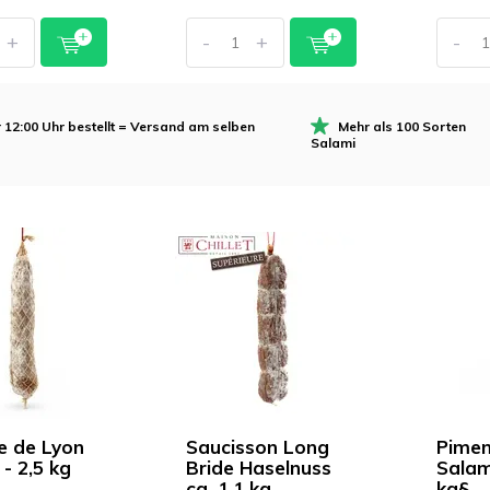
+
-
+
-
 12:00 Uhr bestellt = Versand am selben
Mehr als 100 Sorten
Salami
e de Lyon
Saucisson Long
Pimen
- 2,5 kg
Bride Haselnuss
Salami
ca. 1,1 kg
kg§