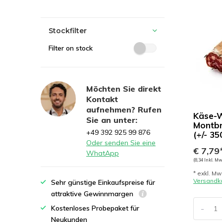
Stockfilter
Filter on stock
Möchten Sie direkt
Kontakt
aufnehmen? Rufen
Käse-W
Sie an unter:
Montbr
+49 392 925 99 876
(+/- 35
Oder senden Sie eine
€ 7,79
WhatApp
(8,34 Inkl. Mw
* exkl. Mw
Versandk
Sehr günstige Einkaufspreise für
attraktive Gewinnmargen
-
Kostenloses Probepaket für
Neukunden