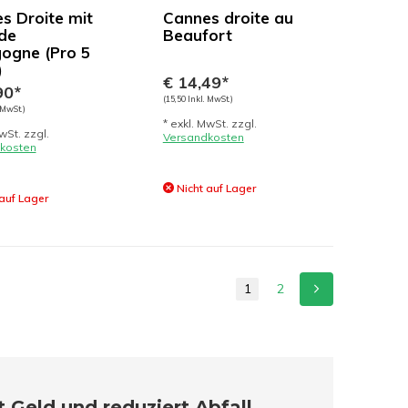
s Droite mit
Cannes droite au
de
Beaufort
ogne (Pro 5
)
€ 14,49*
90*
(15,50 Inkl. MwSt.)
 MwSt.)
* exkl. MwSt. zzgl.
wSt. zzgl.
Versandkosten
kosten
Nicht auf Lager
auf Lager
1
2
 Geld und reduziert Abfall