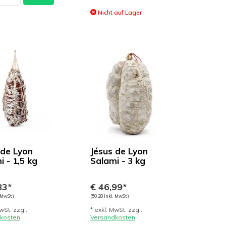
Nicht auf Lager
 de Lyon
Jésus de Lyon
 - 1,5 kg
Salami - 3 kg
83*
€ 46,99*
 MwSt.)
(50,28 Inkl. MwSt.)
wSt. zzgl.
* exkl. MwSt. zzgl.
kosten
Versandkosten