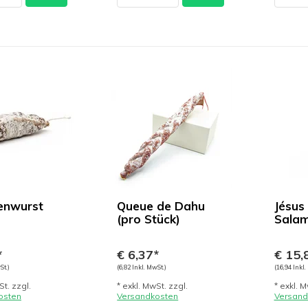
enwurst
Queue de Dahu
Jésus
(pro Stück)
Salami
*
€ 6,37*
€ 15,
St.)
(6,82 Inkl. MwSt.)
(16,94 Inkl.
St. zzgl.
* exkl. MwSt. zzgl.
* exkl. M
osten
Versandkosten
Versand