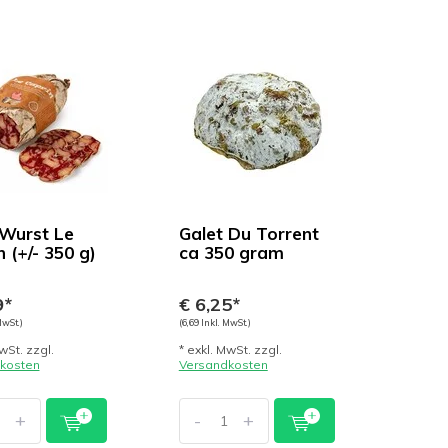
Wurst Le
Galet Du Torrent
 (+/- 350 g)
ca 350 gram
9*
€ 6,25*
MwSt.)
(6,69 Inkl. MwSt.)
wSt. zzgl.
* exkl. MwSt. zzgl.
kosten
Versandkosten
+
-
+