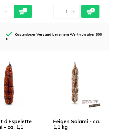
+
-
+
Kostenloser Versand bei einem Wert von über 500
€
t d'Espelette
Feigen Salami - ca.
 - ca. 1,1
1,1 kg