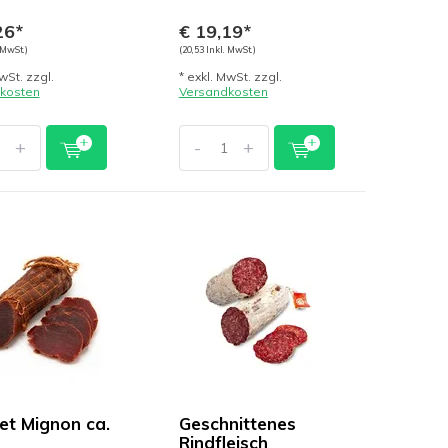
26*
€ 19,19*
 MwSt.)
(20,53 Inkl. MwSt.)
wSt. zzgl.
* exkl. MwSt. zzgl.
kosten
Versandkosten
+
-
+
let Mignon ca.
Geschnittenes
Rindfleisch