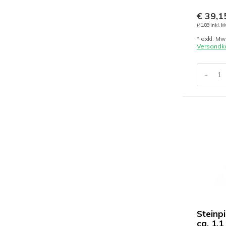
€ 39,1
(41,89 Inkl. M
* exkl. Mw
Versandk
-
Steinpi
ca. 1,1