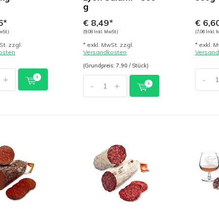
g
5*
€ 8,49*
€ 6,6
wSt.)
(9,08 Inkl. MwSt.)
(7,06 Inkl. 
St. zzgl.
* exkl. MwSt. zzgl.
* exkl. M
osten
Versandkosten
Versand
(Grundpreis: 7,90 / Stück)
+
-
-
+