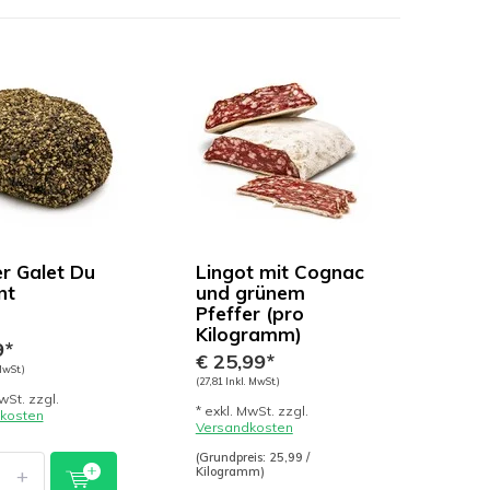
er Galet Du
Lingot mit Cognac
nt
und grünem
Pfeffer (pro
Kilogramm)
9*
€ 25,99*
MwSt.)
(27,81 Inkl. MwSt.)
wSt. zzgl.
* exkl. MwSt. zzgl.
kosten
Versandkosten
(Grundpreis: 25,99 /
+
Kilogramm)