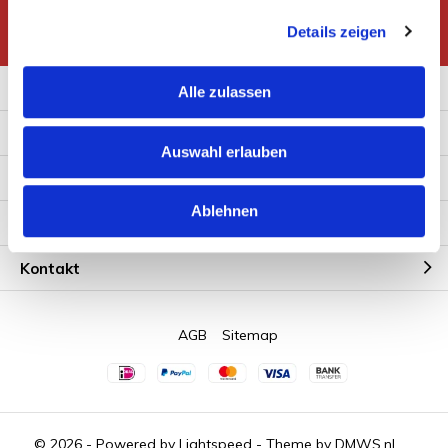
* Read legal restrictions here
Details zeigen
Zusatzinformation
Alle zulassen
Kundendienst
Auswahl erlauben
Mein Konto
Ablehnen
Kategorien
Kontakt
AGB
Sitemap
© 2026 - Powered by
Lightspeed
- Theme by
DMWS.nl