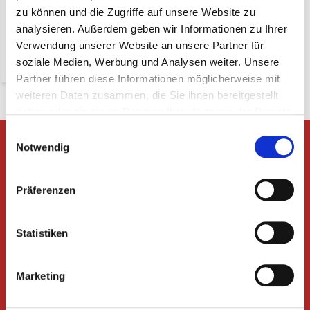
(15,78 Inkl. MwSt.)
zu können und die Zugriffe auf unsere Website zu
* exkl. MwSt. zzgl.
analysieren. Außerdem geben wir Informationen zu Ihrer
Versandkosten
Verwendung unserer Website an unsere Partner für
-
+
soziale Medien, Werbung und Analysen weiter. Unsere
Partner führen diese Informationen möglicherweise mit
weiteren Daten zusammen, die Sie ihnen bereitgestellt
haben oder die sie im Rahmen Ihrer Nutzung der Dienste
gesammelt haben.
Einwilligungsauswahl
Gibt es Fragen oder möchten Sie
Notwendig
eine Beratung?
Nehmen Sie Kontakt mit uns auf!
Präferenzen
Rufen Sie +49 392 925 99 876 an oder
senden Sie eine E-Mail an
info@derwurstgrosshandel.de
Statistiken
Erhalten Sie die neuesten Angebote und
Aktionen
Marketing
Abonnieren