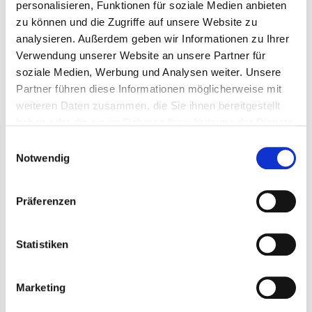
Produktbeschreibung
personalisieren, Funktionen für soziale Medien anbieten
zu können und die Zugriffe auf unsere Website zu
Trockenwurst mit Haselnuss
analysieren. Außerdem geben wir Informationen zu Ihrer
Verwendung unserer Website an unsere Partner für
soziale Medien, Werbung und Analysen weiter. Unsere
Partner führen diese Informationen möglicherweise mit
Zuletzt angesehen
weiteren Daten zusammen, die Sie ihnen bereitgestellt
haben oder die sie im Rahmen Ihrer Nutzung der Dienste
gesammelt haben.
Einwilligungsauswahl
Notwendig
Präferenzen
Statistiken
Trockenwurst mit
Haselnuss
Marketing