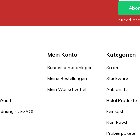
Abon
* Read legal
Mein Konto
Kategorien
Kundenkonto anlegen
Salami
Meine Bestellungen
Stückware
Mein Wunschzettel
Aufschnitt
 Wurst
Halal Produkte
ordnung (DSGVO)
Feinkost
Non Food
Probierpakete