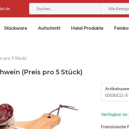
el.de
Alle Katego
Stückware
Aufschnitt
Halal Produkte
Feinko
s pro 5 Stück)
wein (Preis pro 5 Stück)
Artikelnum
02030111-5
Verfügbar im
Französische R