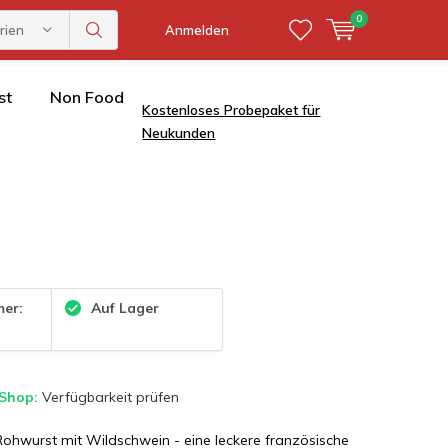
0
rien
Anmelden
st
Non Food
Kostenloses Probepaket für
Neukunden
mer:
Auf Lager
 Shop:
Verfügbarkeit prüfen
ohwurst mit Wildschwein - eine leckere französische