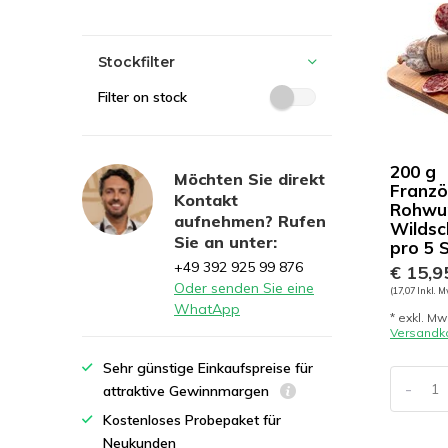
Stockfilter
Filter on stock
200 g
Möchten Sie direkt
Franzö
Kontakt
Rohwur
aufnehmen? Rufen
Wildsc
Sie an unter:
pro 5 
+49 392 925 99 876
€ 15,9
Oder senden Sie eine
(17,07 Inkl. M
WhatApp
* exkl. Mw
Versandk
Sehr günstige Einkaufspreise für
-
attraktive Gewinnmargen
Kostenloses Probepaket für
Neukunden