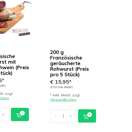
200 g
sische
Französische
st mit
geräucherte
hwein (Preis
Rohwurst (Preis
Stück)
pro 5 Stück)
5*
€ 15,95*
wSt.)
(17,07 Inkl. MwSt.)
St. zzgl.
* exkl. MwSt. zzgl.
osten
Versandkosten
+
-
+