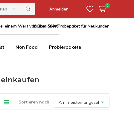
0
rien
Anmelden
bei einem Wert von über 500 €
Kostenloses Probepaket für Neukunden
st
Non Food
Probierpakete
 einkaufen
Sortieren nach: