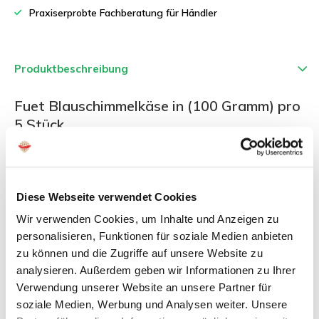
Praxiserprobte Fachberatung für Händler
Produktbeschreibung
Fuet Blauschimmelkäse in (100 Gramm) pro
5 Stück
Fuet mit Blauschimmelkäse kleine
Größe von 100 Gramm im Flowpack
Diese Webseite verwendet Cookies
Fuet ist eine sehr typische, beliebte katalanische Wurst.
Wir verwenden Cookies, um Inhalte und Anzeigen zu
Der Fuet wird mit verschiedenen Aromen und Zusatzstoffen
personalisieren, Funktionen für soziale Medien anbieten
kombiniert.
zu können und die Zugriffe auf unsere Website zu
analysieren. Außerdem geben wir Informationen zu Ihrer
Kennen Sie schon unsere anderen spanischen Köstlichkeiten?
Verwendung unserer Website an unsere Partner für
Jetzt auch in einer kleineren Größe
soziale Medien, Werbung und Analysen weiter. Unsere