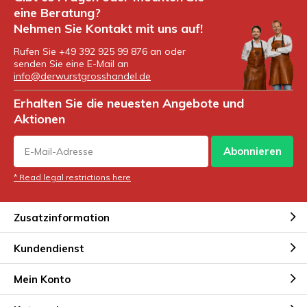
eine Beratung?
Nehmen Sie Kontakt mit uns auf!
Rufen Sie +49 392 925 99 876 an oder
senden Sie eine E-Mail an
info@derwurstgrosshandel.de
Erhalten Sie die neuesten Angebote und
Aktionen
Abonnieren
* Read legal restrictions here
Zusatzinformation
Kundendienst
Mein Konto