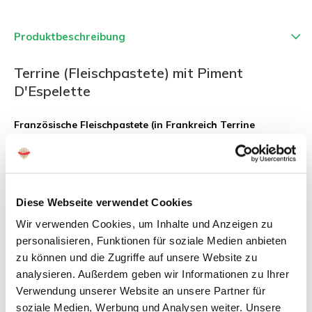
Produktbeschreibung
Terrine (Fleischpastete) mit Piment
D'Espelette
Französische Fleischpastete (in Frankreich Terrine
genannt)
Unsere französische Terrine:
Ein wahrer Klassiker. Einige finden diese Terrinen schmecken
Diese Webseite verwendet Cookies
wie normale Pastete, aber wir denken is schmeckt sogar
noch besser. Köstlich auf Toast oder Baguette. Unsere
Wir verwenden Cookies, um Inhalte und Anzeigen zu
Terrinen enthalten keine schädlichen Gerüche, Farbstoffe oder
personalisieren, Funktionen für soziale Medien anbieten
Aromen.
zu können und die Zugriffe auf unsere Website zu
analysieren. Außerdem geben wir Informationen zu Ihrer
Unsere französische klassische Fleischpastete gibts in viele
Verwendung unserer Website an unsere Partner für
leckere Varianten.
soziale Medien, Werbung und Analysen weiter. Unsere