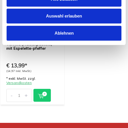
Auswahl erlauben
Ablehnen
Terrine (Fleischpastete)
mit Espelette-pfeffer
€ 13,99*
(14,97 Inkl. MwSt.)
* exkl. MwSt. zzgl.
Versandkosten
-
+