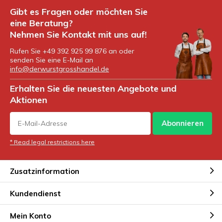
Gibt es Fragen oder möchten Sie
eine Beratung?
Nehmen Sie Kontakt mit uns auf!
Rufen Sie +49 392 925 99 876 an oder
senden Sie eine E-Mail an
info@derwurstgrosshandel.de
Erhalten Sie die neuesten Angebote und
Aktionen
Abonnieren
* Read legal restrictions here
Zusatzinformation
Kundendienst
Mein Konto