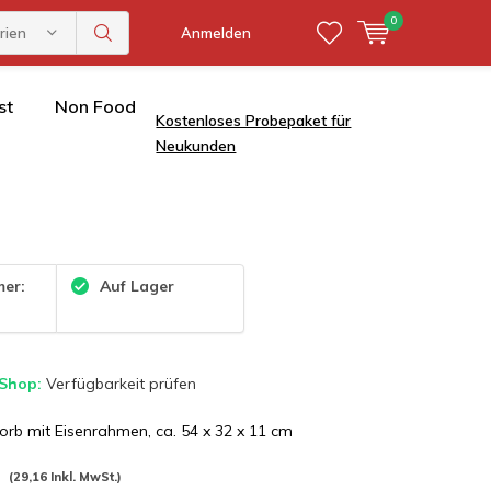
0
rien
Anmelden
st
Non Food
Kostenloses Probepaket für
Neukunden
mer:
Auf Lager
 Shop:
Verfügbarkeit prüfen
orb mit Eisenrahmen, ca. 54 x 32 x 11 cm
*
(29,16 Inkl. MwSt.)