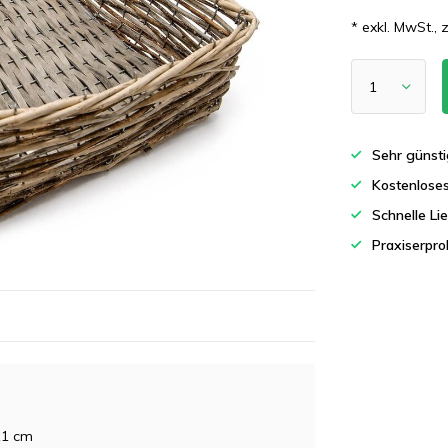
* exkl. MwSt., 
Sehr günsti
Kostenlose
Schnelle Li
Praxiserpro
11 cm