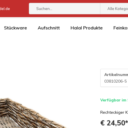
el.de
Alle Katego
Stückware
Aufschnitt
Halal Produkte
Feinko
Artikelnum
03810206-5
Verfügbar im
Rechteckiger K
€ 24,50