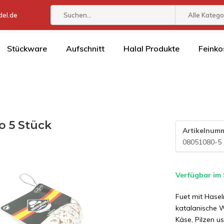
el.de
Alle Katego
Stückware
Aufschnitt
Halal Produkte
Feinko
o 5 Stück
Artikelnum
08051080-5
Verfügbar im
Fuet mit Hasel
katalanische W
Käse, Pilzen u