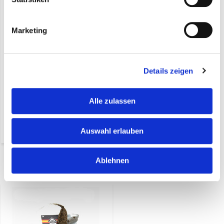
Marketing
Details zeigen
Fuet Jamon (100 Gramm)
pro 5 Stück Flowpacked
Alle zulassen
€ 8,75*
Auswahl erlauben
(9,36 Inkl. MwSt.)
Ablehnen
Zuletzt angesehen