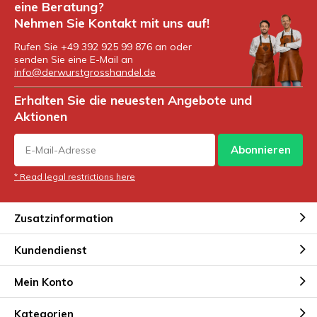
eine Beratung?
Nehmen Sie Kontakt mit uns auf!
Rufen Sie +49 392 925 99 876 an oder
senden Sie eine E-Mail an
info@derwurstgrosshandel.de
Erhalten Sie die neuesten Angebote und
Aktionen
Abonnieren
* Read legal restrictions here
Zusatzinformation
Kundendienst
Mein Konto
Kategorien