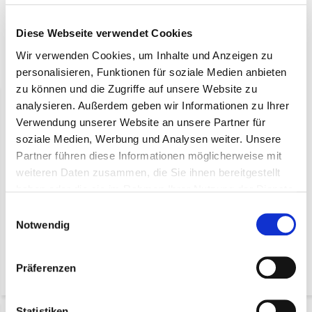
Fuet mit Haselnussgeschmack
Diese Webseite verwendet Cookies
Wir verwenden Cookies, um Inhalte und Anzeigen zu
Ergänzende Produkte
personalisieren, Funktionen für soziale Medien anbieten
zu können und die Zugriffe auf unsere Website zu
analysieren. Außerdem geben wir Informationen zu Ihrer
Verwendung unserer Website an unsere Partner für
soziale Medien, Werbung und Analysen weiter. Unsere
Partner führen diese Informationen möglicherweise mit
weiteren Daten zusammen, die Sie ihnen bereitgestellt
haben oder die sie im Rahmen Ihrer Nutzung der Dienste
gesammelt haben.
Einwilligungsauswahl
Fuet Blauschimmelkäse in
Fuet Natur (100 Gramm)
(100 Gramm) pro 5 Stück
pro 5 Stück Flowpacked
Notwendig
Flowpacked
€ 8,75*
€ 8,75*
Präferenzen
(9,36 Inkl. MwSt.)
(9,36 Inkl. MwSt.)
Statistiken