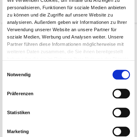
Wir verwenden Cookies, um Inhalte und Anzeigen zu
personalisieren, Funktionen für soziale Medien anbieten
-
+
-
+
zu können und die Zugriffe auf unsere Website zu
analysieren. Außerdem geben wir Informationen zu Ihrer
Verwendung unserer Website an unsere Partner für
soziale Medien, Werbung und Analysen weiter. Unsere
Partner führen diese Informationen möglicherweise mit
weiteren Daten zusammen, die Sie ihnen bereitgestellt
haben oder die sie im Rahmen Ihrer Nutzung der Dienste
gesammelt haben.
Einwilligungsauswahl
Notwendig
Snack Brett Rechteck
mittel (pro 5 Stück)
Präferenzen
€ 14,50*
Statistiken
(17,26 Inkl. MwSt.)
* exkl. MwSt. zzgl.
Versandkosten
Marketing