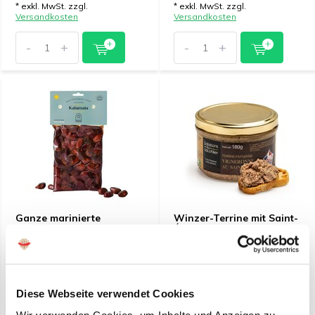
* exkl. MwSt. zzgl.
* exkl. MwSt. zzgl.
Versandkosten
Versandkosten
-
+
-
+
Ganze marinierte
Winzer-Terrine mit Saint-
Kalamata-Oliven,
Émilion (pro 6 Stück)
vakuumverpackt 250 g
(pro 12 Stück)
€ 29,99*
€ 16,10*
(32,09 Inkl. MwSt.)
(17,23 Inkl. MwSt.)
Diese Webseite verwendet Cookies
* exkl. MwSt. zzgl.
* exkl. MwSt. zzgl.
Versandkosten
Versandkosten