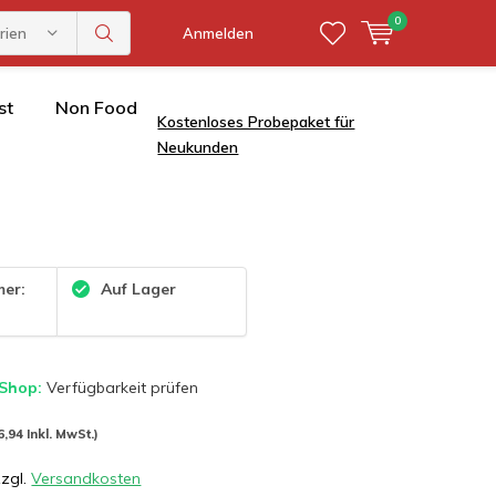
0
rien
Anmelden
st
Non Food
Kostenloses Probepaket für
Neukunden
mer:
Auf Lager
 Shop:
Verfügbarkeit prüfen
6,94 Inkl. MwSt.)
zzgl.
Versandkosten