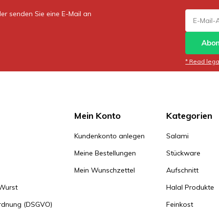
er senden Sie eine E-Mail an
Abon
* Read legal
Mein Konto
Kategorien
Kundenkonto anlegen
Salami
Meine Bestellungen
Stückware
Mein Wunschzettel
Aufschnitt
 Wurst
Halal Produkte
ordnung (DSGVO)
Feinkost