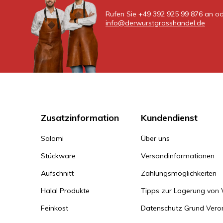
Rufen Sie +49 392 925 99 876 an od
info@derwurstgrosshandel.de
Zusatzinformation
Kundendienst
Salami
Über uns
Stückware
Versandinformationen
Aufschnitt
Zahlungsmöglichkeiten
Halal Produkte
Tipps zur Lagerung von
Feinkost
Datenschutz Grund Ver