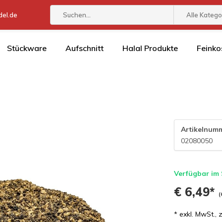
el.de
Alle Katego
Stückware
Aufschnitt
Halal Produkte
Feinko
Artikelnum
02080050
Verfügbar im
€ 6,49*
(
* exkl. MwSt., 