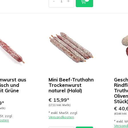
-
+
nwurst aus
Mini Beef-Truthahn
Gesch
eisch und
Trockenwurst
Rindfl
it Grüne
naturel (Halal)
Truth
Oliven
€ 15,99*
Stück
9*
(17,11 Inkl. MwSt.)
€ 40,
wSt.)
* exkl. MwSt. zzgl.
(43,44 Inkl.
St. zzgl.
Versandkosten
osten
* exkl. M
Versand