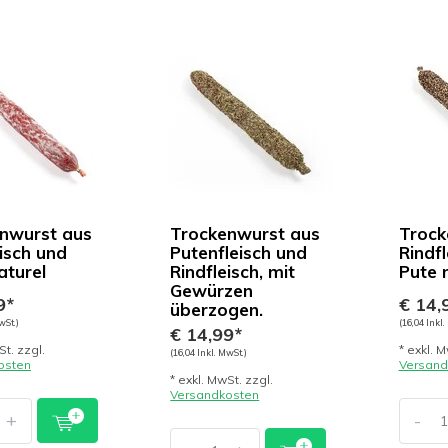
nwurst aus
Trockenwurst aus
Trock
eisch und
Putenfleisch und
Rindf
aturel
Rindfleisch, mit
Pute 
Gewürzen
9*
€ 14,
überzogen.
wSt.)
(16,04 Inkl.
€ 14,99*
St. zzgl.
* exkl. M
(16,04 Inkl. MwSt.)
osten
Versand
* exkl. MwSt. zzgl.
Versandkosten
+
-