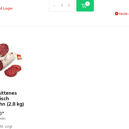
-
+
uf Lager
Nicht 
ittenes
isch
hn (2,8 kg)
0*
wSt.)
St. zzgl.