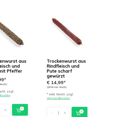
enwurst aus
Trockenwurst aus
leisch und
Rindfleisch und
mit Pfeffer
Pute scharf
gewürzt
99*
€ 14,99*
 MwSt.)
(16,04 Inkl. MwSt.)
wSt. zzgl.
* exkl. MwSt. zzgl.
kosten
Versandkosten
+
-
+