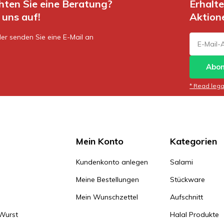
hten Sie eine Beratung?
Erhalt
uns auf!
Aktion
er senden Sie eine E-Mail an
Abon
* Read legal
Mein Konto
Kategorien
Kundenkonto anlegen
Salami
Meine Bestellungen
Stückware
Mein Wunschzettel
Aufschnitt
 Wurst
Halal Produkte