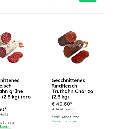
nittenes
Geschnittenes
eisch
Rindfleisch
ahn grüne
Truthahn Chorizo
 (2,8 kg) (pro
(2,8 kg)
)
€ 40,60*
60*
(43,44 Inkl. MwSt.)
 MwSt.)
* exkl. MwSt. zzgl.
Versandkosten
wSt. zzgl.
kosten