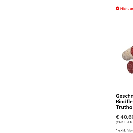
Nicht a
Geschn
Rindfle
Trutha
€ 40,6
(43,44 Inkl. M
* exkl. Mw