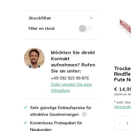
Stockfilter
Filter on stock
Möchten Sie direkt
Kontakt
aufnehmen? Rufen
Trocke
Sie an unter:
Rindfl
+49 392 925 99 876
Pute N
Oder senden Sie eine
€ 14,9
WhatApp
(16,04 Inkl. M
* exkl. Mw
Versandk
Sehr günstige Einkaufspreise für
attraktive Gewinnmargen
-
Kostenloses Probepaket für
Neukunden