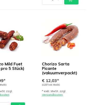
 ​​​​Mild Fuet
Chorizo Sarta
 pro 5 Stück)
Picante
(vakuumverpackt)
99*
€ 12,03*
 MwSt.)
(12,87 Inkl. MwSt.)
wSt. zzgl.
* exkl. MwSt. zzgl.
kosten
Versandkosten