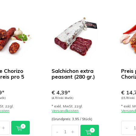
e Chorizo
Salchichon extra
Preis 
reis pro 5
peasant (280 gr.)
Chori
9*
€ 4,39*
€ 14,
wSt.)
(4,70 Inkl. MwSt.)
(15,78 Inkl.
St. zzgl.
* exkl. MwSt. zzgl.
* exkl. M
osten
Versandkosten
Versand
(Grundpreis: 3,95 / Stück)
+
-
-
+