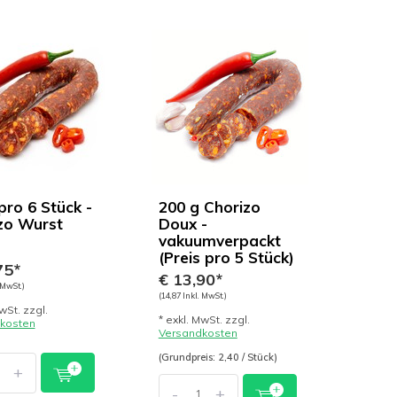
pro 6 Stück -
200 g Chorizo
zo Wurst
Doux -
vakuumverpackt
(Preis pro 5 Stück)
75*
€ 13,90*
 MwSt.)
(14,87 Inkl. MwSt.)
wSt. zzgl.
* exkl. MwSt. zzgl.
kosten
Versandkosten
(Grundpreis: 2,40 / Stück)
+
-
+