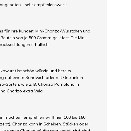
n angeboten - sehr empfehlenswert!
s für Ihre Kunden: Mini-Chorizo-Würstchen und
euteln von je 500 Gramm geliefert. Die Mini-
acksrichtungen erhältlich.
ikawurst ist schön würzig und bereits
ung auf einem Sandwich oder mit Getränken.
zo-Sorten, wie z. B. Chorizo Pamplona in
und Chorizo extra Vela.
n möchten, empfehlen wir Ihnen 100 bis 150
ept). Chorizo kann in Scheiben, Stücken oder
 in denen Chorizo häufig verwendet wird, sind