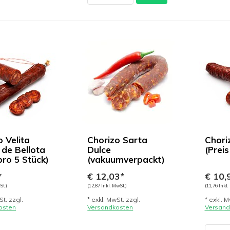
​​​Velita
Chorizo Sarta
Chorizo
 de Bellota
Dulce
(Preis
pro 5 Stück)
(vakuumverpackt)
*
€ 12,03*
€ 10,
St.)
(12,87 Inkl. MwSt.)
(11,76 Inkl.
St. zzgl.
* exkl. MwSt. zzgl.
* exkl. M
osten
Versandkosten
Versand