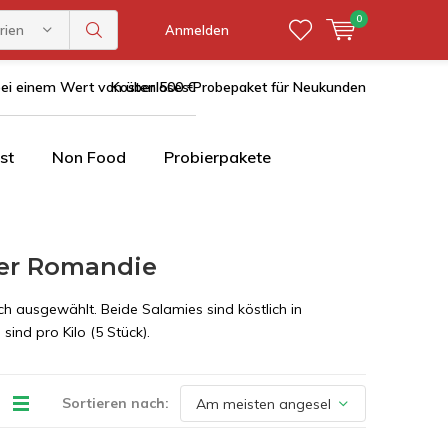
0
rien
Anmelden
bei einem Wert von über 500 €
Kostenloses Probepaket für Neukunden
st
Non Food
Probierpakete
der Romandie
ch ausgewählt. Beide Salamies sind köstlich in
sind pro Kilo (5 Stück).
Sortieren nach: