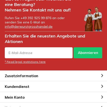
eine Beratung?
Nehmen Sie Kontakt mit uns auf!
Rufen Sie +49 392 925 99 876 an oder
senden Sie eine E-Mail an
info@derwurstgrosshandel.de
Erhalten Sie die neuesten Angebote und
Aktionen
Abonnieren
* Read legal restrictions here
Zusatzinformation
Kundendienst
Mein Konto