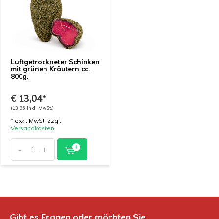
Luftgetrockneter Schinken
mit grünen Kräutern ca.
800g.
€ 13,04*
(13,95 Inkl. MwSt.)
* exkl. MwSt. zzgl.
Versandkosten
-
+
Gibt es Fragen oder möchten Sie