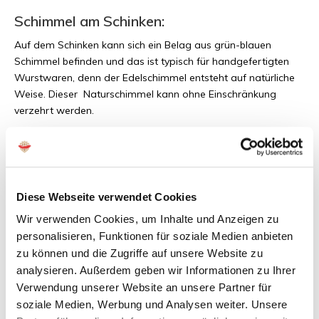
Schimmel am Schinken:
Auf dem Schinken kann sich ein Belag aus grün-blauen
Schimmel befinden und das
ist typisch für handgefertigten
Wurstwaren, denn der Edelschimmel entsteht auf natürliche
Weise. Dieser Naturschimmel kann ohne Einschränkung
verzehrt werden.
Haltbarkeit des Schinkens:
Luftgetrocknete Schinken können zwei Monate außerhalb des
Diese Webseite verwendet Cookies
Kühlschranks aufbewahrt werden. Die Schinken werden am
Wir verwenden Cookies, um Inhalte und Anzeigen zu
besten gekühlt, bei einer Temperatur von 4 Grad, gelagert. So
bleibt der Schinken herrlich saftig und weich.
personalisieren, Funktionen für soziale Medien anbieten
zu können und die Zugriffe auf unsere Website zu
analysieren. Außerdem geben wir Informationen zu Ihrer
Andere Informationen:
Verwendung unserer Website an unsere Partner für
soziale Medien, Werbung und Analysen weiter. Unsere
Herkunftsland: Spanien