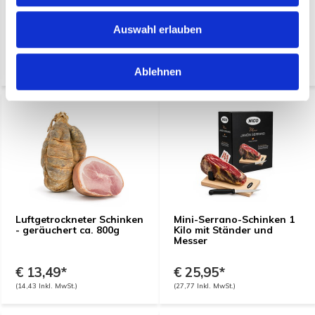
Luftgetrockneter Schinken
Luftgetrockneter Schinken
- Jamon natural ca. 800g
mit Pfeffer ca. 800g
Auswahl erlauben
€ 11,89*
€ 13,04*
(12,72 Inkl. MwSt.)
(13,95 Inkl. MwSt.)
Ablehnen
Luftgetrockneter Schinken
Mini-Serrano-Schinken 1
- geräuchert ca. 800g
Kilo mit Ständer und
Messer
€ 13,49*
€ 25,95*
(14,43 Inkl. MwSt.)
(27,77 Inkl. MwSt.)