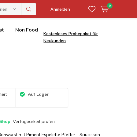
0
rien
Anmelden
st
Non Food
Kostenloses Probepaket für
Neukunden
mer:
Auf Lager
 Shop:
Verfügbarkeit prüfen
ohwurst mit Piment Espelette Pfeffer - Saucisson