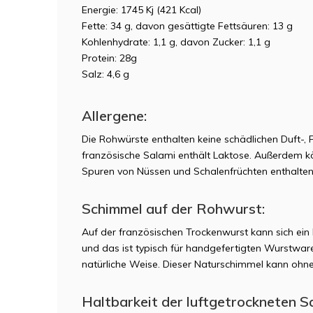
Energie: 1745 Kj (421 Kcal)
Fette: 34 g, davon gesättigte Fettsäuren: 13 g
Kohlenhydrate: 1,1 g, davon Zucker: 1,1 g
Protein: 28g
Salz: 4,6 g
Allergene:
Die Rohwürste enthalten keine schädlichen Duft-,
französische Salami enthält Laktose. Außerdem kö
Spuren von Nüssen und Schalenfrüchten enthalten 
Schimmel auf der Rohwurst:
Auf der französischen Trockenwurst kann sich ei
und das
ist typisch für handgefertigten Wurstwar
natürliche Weise. Dieser Naturschimmel kann ohn
Haltbarkeit der luftgetrockneten S