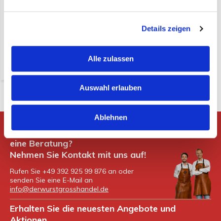
€ 4,95*
(5,89 Inkl. MwSt.)
Details zeigen
* exkl. MwSt. zzgl.
Versandkosten
Alle zulassen
Nicht auf Lager
Auswahl erlauben
Ablehnen
Gibt es Fragen oder möchten Sie
eine Beratung?
Nehmen Sie Kontakt mit uns auf!
Rufen Sie +49 392 925 99 876 an oder
senden Sie eine E-Mail an
info@derwurstgrosshandel.de
Erhalten Sie die neuesten Angebote und
Aktionen